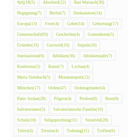
#pfjj18
(5)
Abschied
(22)
Bad Wurzach
(30)
Begegnung
(7)
Berlin
(7)
Denkanstoss
(14)
Europa
(13)
Feier
(4)
Gebet
(14)
Geburtstag
(17)
Gemeinschaft
(83)
Geschichte
(4)
Gottesdienst
(5)
Gründer
(33)
Gurtweil
(19)
Impuls
(10)
International
(6)
Jubiläum
(36)
Jubiläumsjahr
(7)
Konferenz
(5)
Kunst
(7)
Lochau
(4)
Maria Steinbach
(5)
Monatsimpuls
(12)
München
(17)
Orden
(47)
Ordensgründer
(4)
Pater Jordan
(28)
Pilgern
(4)
Profess
(8)
Rom
(8)
Salvatorianer
(5)
Salvatorianische Familie
(10)
Schule
(10)
Seligsprechung
(11)
Steinfeld
(28)
Tafers
(4)
Termin
(4)
Todestag
(11)
Treffen
(6)