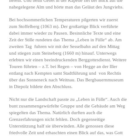
herein. Und beim Gebet in der Kapelle fiel der Blick auf die
nahegelegene Alm und hörte man das Geläut des Jungviehs.
Bei hochsommerlichen Temperaturen pilgerten wir zuerst
zum Stoffelberg (1063 m). Der großartige Blick verführte
dabei immer wieder zu Pausen. Besinnliche Texte und eine
Zeit der Stille rundeten das Thema „Leben in Fülle“ ab. Am
zweiten Tag fuhren wir mit der Sesselbahn auf den Mittag
und stiegen zum Steineberg (1660 m) hinauf. Unterwegs
erlebten wir einen beeindruckenden Berggottesdienst. Weitere
Touren führten – z.T. bei Regen – von Hegge an der Iller
entlang nach Kempten samt Stadtführung und von Rechtis
über das Sonneneck nach Weitnau. Das Bergbauernmuseum
in Diepolz bildete den Abschluss.
Nicht nur die Landschaft passte zu „Leben in Fülle“. Auch die
bunt zusammengewürfelte Gruppe und die Gebäude am Weg
spiegelten das Thema. Natürlich durften auch die
Grenzerfahrungen nicht fehlen. Doch gegenseitige
Unterstützung half sie überwinden. Alle genossen diese
friedvolle Zeit und erhaschten einen Blick auf das, was Gott