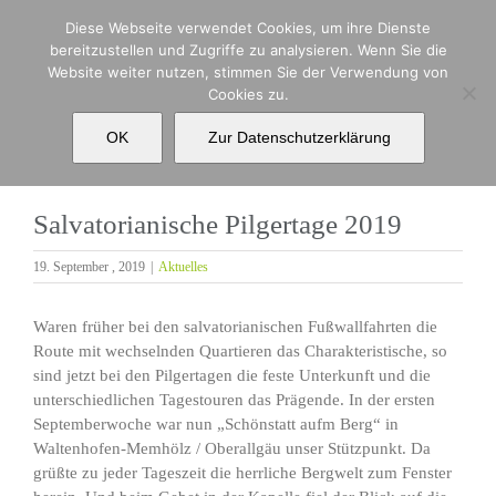
Zum
Diese Webseite verwendet Cookies, um ihre Dienste
Inhalt
bereitzustellen und Zugriffe zu analysieren. Wenn Sie die
springen
Website weiter nutzen, stimmen Sie der Verwendung von
Cookies zu.
Salvatorianische Pilgertage 2019
OK
Zur Datenschutzerklärung
Salvatorianische Pilgertage 2019
19. September , 2019
|
Aktuelles
Waren früher bei den salvatorianischen Fußwallfahrten die
Route mit wechselnden Quartieren das Charakteristische, so
sind jetzt bei den Pilgertagen die feste Unterkunft und die
unterschiedlichen Tagestouren das Prägende. In der ersten
Septemberwoche war nun „Schönstatt aufm Berg“ in
Waltenhofen-Memhölz / Oberallgäu unser Stützpunkt. Da
grüßte zu jeder Tageszeit die herrliche Bergwelt zum Fenster