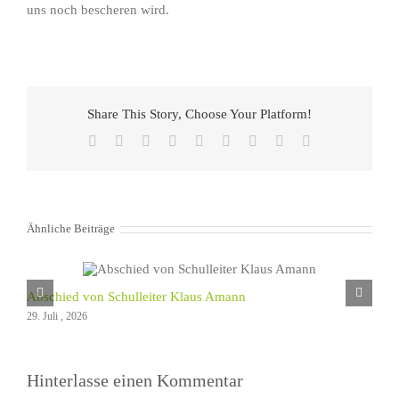
uns noch bescheren wird.
Share This Story, Choose Your Platform!
Facebook
X
Reddit
LinkedIn
WhatsApp
Tumblr
Pinterest
Vk
E-
Mail
Ähnliche Beiträge
Abschied von Schulleiter Klaus Amann
29. Juli , 2026
Hinterlasse einen Kommentar