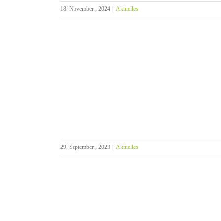
18. November , 2024
|
Aktuelles
aft der
in Bad Wurzach
29. September , 2023
|
Aktuelles