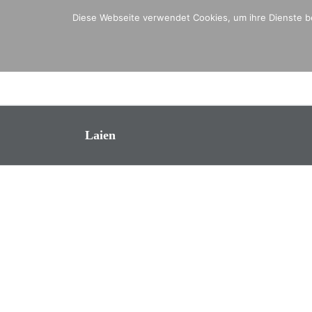
Zum
Diese Webseite verwendet Cookies, um ihre Dienste be
Inhalt
springen
Laien
 Steinfeld