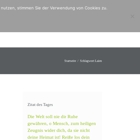
er nutzen, stimmen Sie der Verwendung von Cookies zu.
ntakt
Mitmachen
Angebote
Startseite
Schlagwort:
Laien
Zitat des Tages
Die Welt soll nie dir Ruhe
gewähren, o Mensch, zum heiligen
Zeugnis wider dich, da sie nicht
deine Heimat ist! Reiße los dein