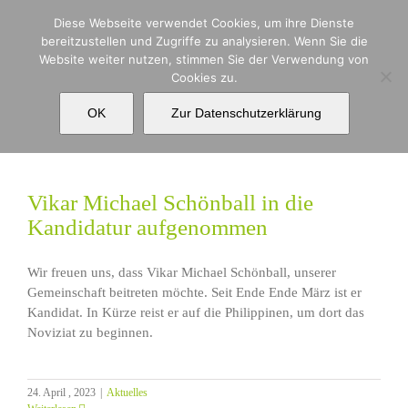
Zum
Diese Webseite verwendet Cookies, um ihre Dienste
Inhalt
bereitzustellen und Zugriffe zu analysieren. Wenn Sie die
springen
Website weiter nutzen, stimmen Sie der Verwendung von
Cookies zu.
Nachwuchs
OK
Zur Datenschutzerklärung
Vikar Michael Schönball in die
Kandidatur aufgenommen
Wir freuen uns, dass Vikar Michael Schönball, unserer
Gemeinschaft beitreten möchte. Seit Ende Ende März ist er
Kandidat. In Kürze reist er auf die Philippinen, um dort das
Noviziat zu beginnen.
24. April , 2023
|
Aktuelles