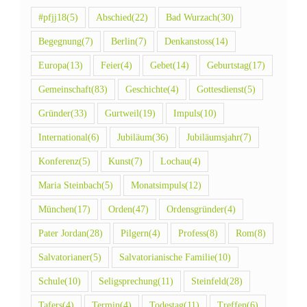
#pfjj18
(5)
Abschied
(22)
Bad Wurzach
(30)
Begegnung
(7)
Berlin
(7)
Denkanstoss
(14)
Europa
(13)
Feier
(4)
Gebet
(14)
Geburtstag
(17)
Gemeinschaft
(83)
Geschichte
(4)
Gottesdienst
(5)
Gründer
(33)
Gurtweil
(19)
Impuls
(10)
International
(6)
Jubiläum
(36)
Jubiläumsjahr
(7)
Konferenz
(5)
Kunst
(7)
Lochau
(4)
Maria Steinbach
(5)
Monatsimpuls
(12)
München
(17)
Orden
(47)
Ordensgründer
(4)
Pater Jordan
(28)
Pilgern
(4)
Profess
(8)
Rom
(8)
Salvatorianer
(5)
Salvatorianische Familie
(10)
Schule
(10)
Seligsprechung
(11)
Steinfeld
(28)
Tafers
(4)
Termin
(4)
Todestag
(11)
Treffen
(6)