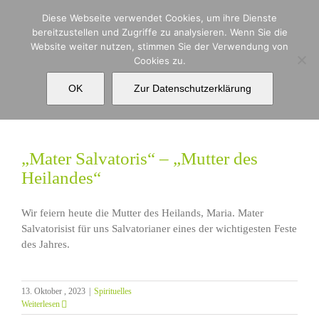
Zum
Diese Webseite verwendet Cookies, um ihre Dienste
Inhalt
bereitzustellen und Zugriffe zu analysieren. Wenn Sie die
springen
Website weiter nutzen, stimmen Sie der Verwendung von
Cookies zu.
Marienverehrung
OK
Zur Datenschutzerklärung
„Mater Salvatoris“ – „Mutter des
Heilandes“
Wir feiern heute die Mutter des Heilands, Maria. Mater
Salvatorisist für uns Salvatorianer eines der wichtigesten Feste
des Jahres.
13. Oktober , 2023
|
Spirituelles
Weiterlesen