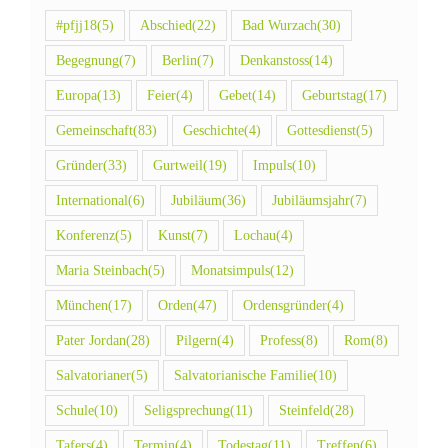
#pfjj18
(5)
Abschied
(22)
Bad Wurzach
(30)
Begegnung
(7)
Berlin
(7)
Denkanstoss
(14)
Europa
(13)
Feier
(4)
Gebet
(14)
Geburtstag
(17)
Gemeinschaft
(83)
Geschichte
(4)
Gottesdienst
(5)
Gründer
(33)
Gurtweil
(19)
Impuls
(10)
International
(6)
Jubiläum
(36)
Jubiläumsjahr
(7)
Konferenz
(5)
Kunst
(7)
Lochau
(4)
Maria Steinbach
(5)
Monatsimpuls
(12)
München
(17)
Orden
(47)
Ordensgründer
(4)
Pater Jordan
(28)
Pilgern
(4)
Profess
(8)
Rom
(8)
Salvatorianer
(5)
Salvatorianische Familie
(10)
Schule
(10)
Seligsprechung
(11)
Steinfeld
(28)
Tafers
(4)
Termin
(4)
Todestag
(11)
Treffen
(6)