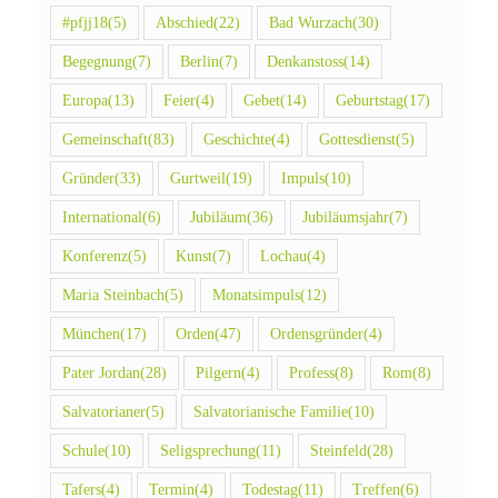
#pfjj18
(5)
Abschied
(22)
Bad Wurzach
(30)
Begegnung
(7)
Berlin
(7)
Denkanstoss
(14)
Europa
(13)
Feier
(4)
Gebet
(14)
Geburtstag
(17)
Gemeinschaft
(83)
Geschichte
(4)
Gottesdienst
(5)
Gründer
(33)
Gurtweil
(19)
Impuls
(10)
International
(6)
Jubiläum
(36)
Jubiläumsjahr
(7)
Konferenz
(5)
Kunst
(7)
Lochau
(4)
Maria Steinbach
(5)
Monatsimpuls
(12)
München
(17)
Orden
(47)
Ordensgründer
(4)
Pater Jordan
(28)
Pilgern
(4)
Profess
(8)
Rom
(8)
Salvatorianer
(5)
Salvatorianische Familie
(10)
Schule
(10)
Seligsprechung
(11)
Steinfeld
(28)
Tafers
(4)
Termin
(4)
Todestag
(11)
Treffen
(6)