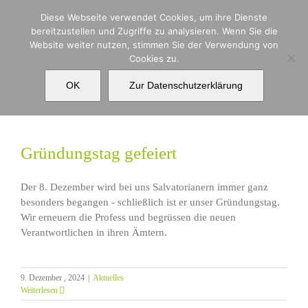
Zum
Diese Webseite verwendet Cookies, um ihre Dienste
Inhalt
bereitzustellen und Zugriffe zu analysieren. Wenn Sie die
springen
Website weiter nutzen, stimmen Sie der Verwendung von
Cookies zu.
Gründungstag
OK
Zur Datenschutzerklärung
Gründungstag gefeiert
Der 8. Dezember wird bei uns Salvatorianern immer ganz
besonders begangen - schließlich ist er unser Gründungstag.
Wir erneuern die Profess und begrüssen die neuen
Verantwortlichen in ihren Ämtern.
9. Dezember , 2024
|
Aktuelles
Weiterlesen