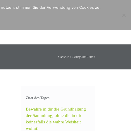
er nutzen, stimmen Sie der Verwendung von Cookies zu.
ntakt
Mitmachen
Angebote
Startseite
Schlagwort:
Blutritt
Zitat des Tages
Bewahre in dir die Grundhaltung
der Sammlung, ohne die in dir
keinesfalls die wahre Weisheit
wohnt!