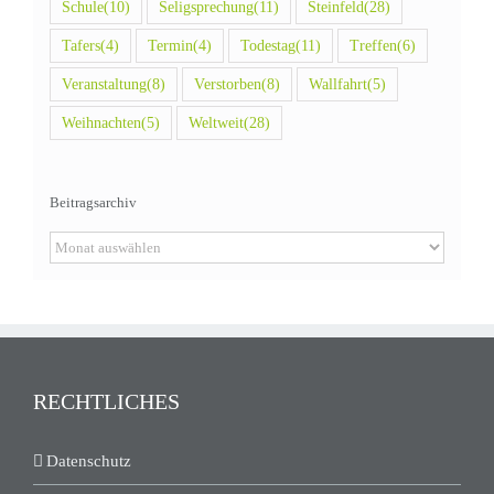
Schule
(10)
Seligsprechung
(11)
Steinfeld
(28)
Tafers
(4)
Termin
(4)
Todestag
(11)
Treffen
(6)
Veranstaltung
(8)
Verstorben
(8)
Wallfahrt
(5)
Weihnachten
(5)
Weltweit
(28)
Beitragsarchiv
Beitragsarchiv
RECHTLICHES
Datenschutz