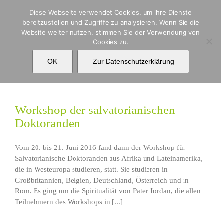
Zum
Diese Webseite verwendet Cookies, um ihre Dienste
Inhalt
bereitzustellen und Zugriffe zu analysieren. Wenn Sie die
springen
Website weiter nutzen, stimmen Sie der Verwendung von
Cookies zu.
Workshop
OK
Zur Datenschutzerklärung
Workshop der salvatorianischen
Doktoranden
Vom 20. bis 21. Juni 2016 fand dann der Workshop für
Salvatorianische Doktoranden aus Afrika und Lateinamerika,
die in Westeuropa studieren, statt. Sie studieren in
Großbritannien, Belgien, Deutschland, Österreich und in
Rom. Es ging um die Spiritualität von Pater Jordan, die allen
Teilnehmern des Workshops in [...]