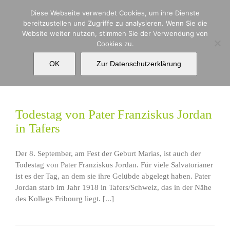
Zum
Diese Webseite verwendet Cookies, um ihre Dienste
Inhalt
bereitzustellen und Zugriffe zu analysieren. Wenn Sie die
springen
Website weiter nutzen, stimmen Sie der Verwendung von
Cookies zu.
Todestag
OK
Zur Datenschutzerklärung
Todestag von Pater Franziskus Jordan
in Tafers
Der 8. September, am Fest der Geburt Marias, ist auch der
Todestag von Pater Franziskus Jordan. Für viele Salvatorianer
ist es der Tag, an dem sie ihre Gelübde abgelegt haben. Pater
Jordan starb im Jahr 1918 in Tafers/Schweiz, das in der Nähe
des Kollegs Fribourg liegt. [...]