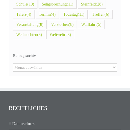
Schule
(10)
Seligsprechung
(11)
Steinfeld
(28)
Tafers
(4)
Termin
(4)
Todestag
(11)
Treffen
(6)
Veranstaltung
(8)
Verstorben
(8)
Wallfahrt
(5)
Weihnachten
(5)
Weltweit
(28)
Beitragsarchiv
Beitragsarchiv
RECHTLICHES
Datenschutz