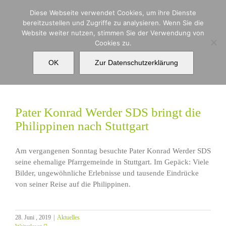
Zum
Diese Webseite verwendet Cookies, um ihre Dienste
Inhalt
bereitzustellen und Zugriffe zu analysieren. Wenn Sie die
springen
Website weiter nutzen, stimmen Sie der Verwendung von
Cookies zu.
Soziales
OK
Zur Datenschutzerklärung
Pater Konrad Werder SDS bringt die
Philippinen nach Stuttgart
Am vergangenen Sonntag besuchte Pater Konrad Werder SDS
seine ehemalige Pfarrgemeinde in Stuttgart. Im Gepäck: Viele
Bilder, ungewöhnliche Erlebnisse und tausende Eindrücke
von seiner Reise auf die Philippinen.
28. Juni , 2019
|
Aktuelles