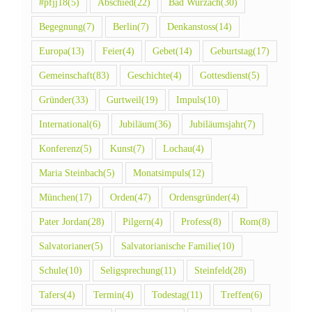
#pfjj18
(5)
Abschied
(22)
Bad Wurzach
(30)
Begegnung
(7)
Berlin
(7)
Denkanstoss
(14)
Europa
(13)
Feier
(4)
Gebet
(14)
Geburtstag
(17)
Gemeinschaft
(83)
Geschichte
(4)
Gottesdienst
(5)
Gründer
(33)
Gurtweil
(19)
Impuls
(10)
International
(6)
Jubiläum
(36)
Jubiläumsjahr
(7)
Konferenz
(5)
Kunst
(7)
Lochau
(4)
Maria Steinbach
(5)
Monatsimpuls
(12)
München
(17)
Orden
(47)
Ordensgründer
(4)
Pater Jordan
(28)
Pilgern
(4)
Profess
(8)
Rom
(8)
Salvatorianer
(5)
Salvatorianische Familie
(10)
Schule
(10)
Seligsprechung
(11)
Steinfeld
(28)
Tafers
(4)
Termin
(4)
Todestag
(11)
Treffen
(6)