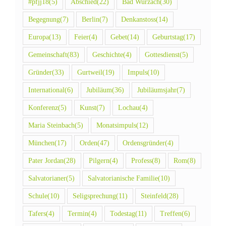
#pfjj18
(5)
Abschied
(22)
Bad Wurzach
(30)
Begegnung
(7)
Berlin
(7)
Denkanstoss
(14)
Europa
(13)
Feier
(4)
Gebet
(14)
Geburtstag
(17)
Gemeinschaft
(83)
Geschichte
(4)
Gottesdienst
(5)
Gründer
(33)
Gurtweil
(19)
Impuls
(10)
International
(6)
Jubiläum
(36)
Jubiläumsjahr
(7)
Konferenz
(5)
Kunst
(7)
Lochau
(4)
Maria Steinbach
(5)
Monatsimpuls
(12)
München
(17)
Orden
(47)
Ordensgründer
(4)
Pater Jordan
(28)
Pilgern
(4)
Profess
(8)
Rom
(8)
Salvatorianer
(5)
Salvatorianische Familie
(10)
Schule
(10)
Seligsprechung
(11)
Steinfeld
(28)
Tafers
(4)
Termin
(4)
Todestag
(11)
Treffen
(6)