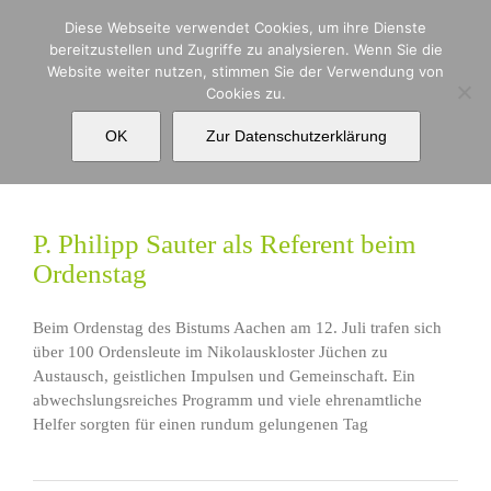
Zum
Diese Webseite verwendet Cookies, um ihre Dienste
Inhalt
bereitzustellen und Zugriffe zu analysieren. Wenn Sie die
springen
Website weiter nutzen, stimmen Sie der Verwendung von
Cookies zu.
SchaltjahrProjekt
OK
Zur Datenschutzerklärung
P. Philipp Sauter als Referent beim
Ordenstag
Beim Ordenstag des Bistums Aachen am 12. Juli trafen sich
über 100 Ordensleute im Nikolauskloster Jüchen zu
Austausch, geistlichen Impulsen und Gemeinschaft. Ein
abwechslungsreiches Programm und viele ehrenamtliche
Helfer sorgten für einen rundum gelungenen Tag