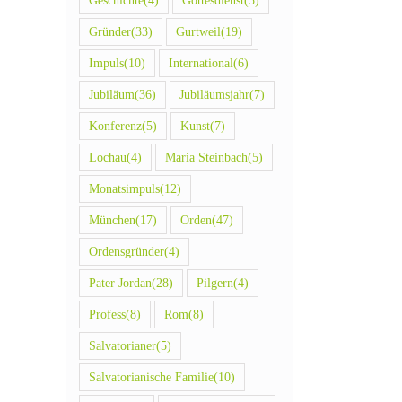
Geschichte
(4)
Gottesdienst
(5)
Gründer
(33)
Gurtweil
(19)
Impuls
(10)
International
(6)
Jubiläum
(36)
Jubiläumsjahr
(7)
Konferenz
(5)
Kunst
(7)
Lochau
(4)
Maria Steinbach
(5)
Monatsimpuls
(12)
München
(17)
Orden
(47)
Ordensgründer
(4)
Pater Jordan
(28)
Pilgern
(4)
Profess
(8)
Rom
(8)
Salvatorianer
(5)
Salvatorianische Familie
(10)