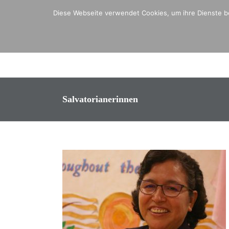
Zum
Diese Webseite verwendet Cookies, um ihre Dienste be
Inhalt
springen
Salvatorianerinnen
in der
nnen