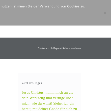
er nutzen, stimmen Sie der Verwendung von Cookies zu.
ntakt
Mitmachen
Angebote
Startseite
Schlagwort:
Salvatorianerinnen
Zitat des Tages
Jesus Christus, nimm mich an als
dein Werkzeug und verfüge über
mich, wie du willst! Siehe, ich bin
bereit, mit deiner Gnade für dich zu