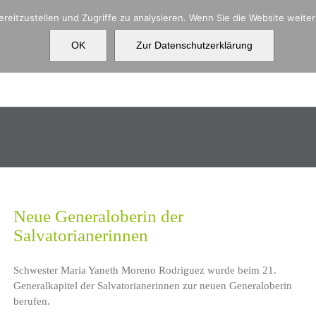
reitzustellen und Zugriffe zu analysieren. Wenn Sie die Website weit
OK
Zur Datenschutzerklärung
Aktuelles
Über uns
Ko
Neue Generaloberin der
Salvatorianerinnen
Schwester Maria Yaneth Moreno Rodriguez wurde beim 21.
Generalkapitel der Salvatorianerinnen zur neuen Generaloberin
berufen.