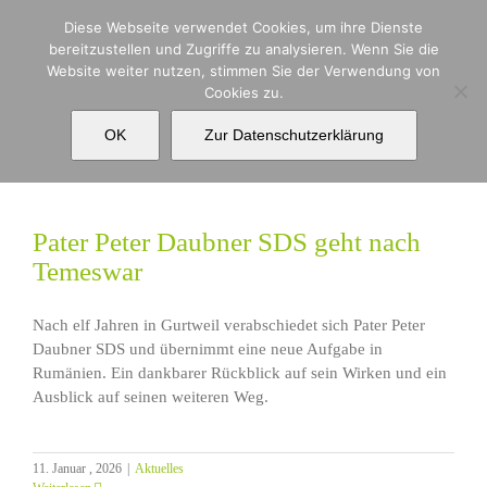
Zum
Diese Webseite verwendet Cookies, um ihre Dienste
Inhalt
bereitzustellen und Zugriffe zu analysieren. Wenn Sie die
springen
Website weiter nutzen, stimmen Sie der Verwendung von
Cookies zu.
Rumänien
OK
Zur Datenschutzerklärung
Pater Peter Daubner SDS geht nach
Temeswar
Nach elf Jahren in Gurtweil verabschiedet sich Pater Peter
Daubner SDS und übernimmt eine neue Aufgabe in
Rumänien. Ein dankbarer Rückblick auf sein Wirken und ein
Ausblick auf seinen weiteren Weg.
11. Januar , 2026
|
Aktuelles