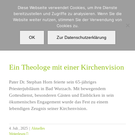
Zum
Diese Webseite verwendet Cookies, um ihre Dienste
Inhalt
bereitzustellen und Zugriffe zu analysieren. Wenn Sie die
springen
Website weiter nutzen, stimmen Sie der Verwendung von
Cookies zu.
katholisch-orthodoxer Dialog
OK
Zur Datenschutzerklärung
Ein Theologe mit einer Kirchenvision
Pater Dr. Stephan Horn feierte sein 65-jähriges
Priesterjubiläum in Bad Wurzach. Mit bewegendem
Gottesdienst, besonderen Gästen und Einblicken in sein
ökumenisches Engagement wurde das Fest zu einem
lebendigen Zeugnis seiner Kirchenvision.
4. Juli , 2025
|
Aktuelles
Weiterlesen