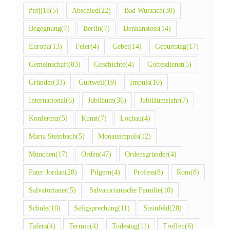
#pfjj18
(5)
Abschied
(22)
Bad Wurzach
(30)
Begegnung
(7)
Berlin
(7)
Denkanstoss
(14)
Europa
(13)
Feier
(4)
Gebet
(14)
Geburtstag
(17)
Gemeinschaft
(83)
Geschichte
(4)
Gottesdienst
(5)
Gründer
(33)
Gurtweil
(19)
Impuls
(10)
International
(6)
Jubiläum
(36)
Jubiläumsjahr
(7)
Konferenz
(5)
Kunst
(7)
Lochau
(4)
Maria Steinbach
(5)
Monatsimpuls
(12)
München
(17)
Orden
(47)
Ordensgründer
(4)
Pater Jordan
(28)
Pilgern
(4)
Profess
(8)
Rom
(8)
Salvatorianer
(5)
Salvatorianische Familie
(10)
Schule
(10)
Seligsprechung
(11)
Steinfeld
(28)
Tafers
(4)
Termin
(4)
Todestag
(11)
Treffen
(6)