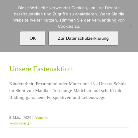
Zum
Diese Webseite verwendet Cookies, um ihre Dienste
Inhalt
bereitzustellen und Zugriffe zu analysieren. Wenn Sie die
springen
Website weiter nutzen, stimmen Sie der Verwendung von
Cookies zu.
Hilfe
OK
Zur Datenschutzerklärung
Unsere Fastenaktion
Kinderarbeit, Prostitution oder Mutter mit 13 - Unsere Schule
im Slum von Manila stärkt junge Mädchen und schafft mit
Bildung ganz neue Perspektiven und Lebenswege.
8. März , 2024
|
Aktuelles
Weiterlesen