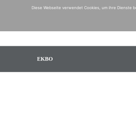
Zum
Diese Webseite verwendet Cookies, um ihre Dienste be
Inhalt
springen
EKBO
euen
:innen