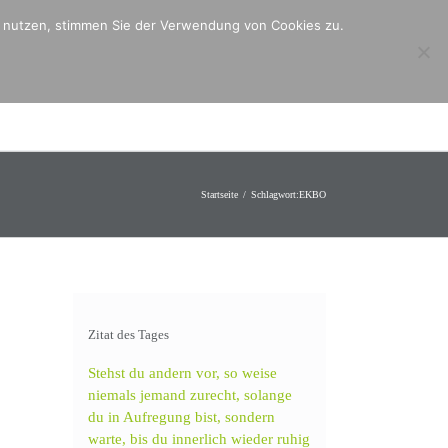
er nutzen, stimmen Sie der Verwendung von Cookies zu.
ntakt
Mitmachen
Angebote
Startseite
Schlagwort:
EKBO
Zitat des Tages
Stehst du andern vor, so weise
niemals jemand zurecht, solange
du in Aufregung bist, sondern
warte, bis du innerlich wieder ruhig