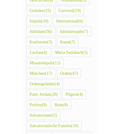
Geschichte
(4)
Gottesdienst
(5)
Gründer
(33)
Gurtweil
(19)
Impuls
(10)
International
(6)
Jubiläum
(36)
Jubiläumsjahr
(7)
Konferenz
(5)
Kunst
(7)
Lochau
(4)
Maria Steinbach
(5)
Monatsimpuls
(12)
München
(17)
Orden
(47)
Ordensgründer
(4)
Pater Jordan
(28)
Pilgern
(4)
Profess
(8)
Rom
(8)
Salvatorianer
(5)
Salvatorianische Familie
(10)