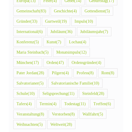
Europa
(13)
Feier
(4)
Gebet
(14)
Geburtstag
(17)
Gemeinschaft
(83)
Geschichte
(4)
Gottesdienst
(5)
Gründer
(33)
Gurtweil
(19)
Impuls
(10)
International
(6)
Jubiläum
(36)
Jubiläumsjahr
(7)
Konferenz
(5)
Kunst
(7)
Lochau
(4)
Maria Steinbach
(5)
Monatsimpuls
(12)
München
(17)
Orden
(47)
Ordensgründer
(4)
Pater Jordan
(28)
Pilgern
(4)
Profess
(8)
Rom
(8)
Salvatorianer
(5)
Salvatorianische Familie
(10)
Schule
(10)
Seligsprechung
(11)
Steinfeld
(28)
Tafers
(4)
Termin
(4)
Todestag
(11)
Treffen
(6)
Veranstaltung
(8)
Verstorben
(8)
Wallfahrt
(5)
Weihnachten
(5)
Weltweit
(28)