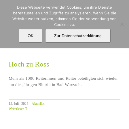
Zum
Diese Webseite verwendet Cookies, um ihre Dienste
Inhalt
bereitzustellen und Zugriffe zu analysieren. Wenn Sie die
springen
Website weiter nutzen, stimmen Sie der Verwendung von
Cookies zu.
Bluttritt
OK
Zur Datenschutzerklärung
Hoch zu Ross
Mehr als 1000 Reiterinnen und Reiter beteiligten sich wieder
am diesjährigen Blutritt in Bad Wurzach.
15. Juli , 2024
|
Aktuelles
Weiterlesen