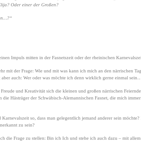
lija? Oder einer der Großen?
sen…?“
einen Impuls mitten in der Fasnetszeit oder der rheinischen Karnevalsze
ehr mit der Frage: Wie und mit was kann ich mich an den närrischen Ta
t aber auch: Wer oder was möchte ich denn wirklich gerne einmal sein
 Freude und Kreativität sich die kleinen und großen närrischen Feiernden
n die Hästräger der Schwäbisch-Alemannischen Fasnet, die mich immer w
und Karnevalszeit so, dass man gelegentlich jemand anderer sein möchte
unerkannt zu sein?
ch die Frage zu stellen: Bin ich Ich und stehe ich auch dazu – mit all