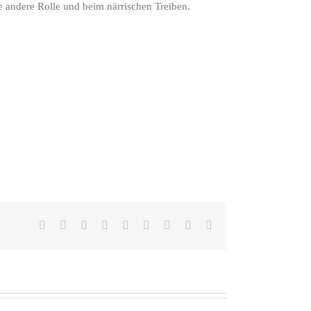
e andere Rolle und beim närrischen Treiben.
Facebook
X
Reddit
LinkedIn
WhatsApp
Tumblr
Pinterest
Vk
E-
Mail