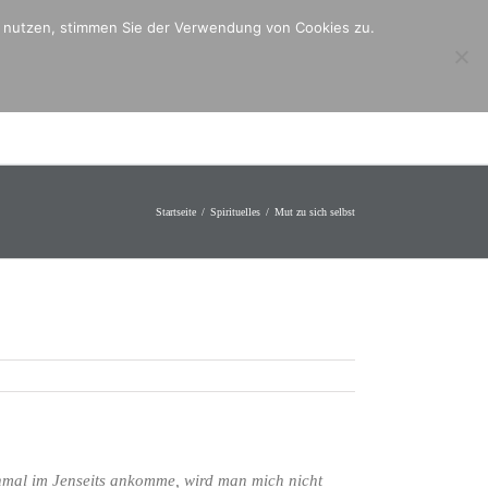
er nutzen, stimmen Sie der Verwendung von Cookies zu.
ntakt
Mitmachen
Angebote
Startseite
Spirituelles
Mut zu sich selbst
inmal im Jenseits ankomme, wird man mich nicht