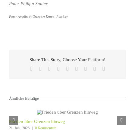
Pater Philipp Sauter
Foto: Amplitudy,Grzegorz Krupa, Pixabay
Share This Story, Choose Your Platform!
Facebook
X
Reddit
LinkedIn
WhatsApp
Tumblr
Pinterest
Vk
E-
Mail
Ähnliche Beiträge
Frieden über Grenzen hinweg
21. Juli , 2026
|
0 Kommentare