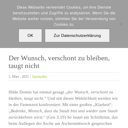
Zum
Diese Webseite verwendet Cookies, um ihre Dienste
Inhalt
bereitzustellen und Zugriffe zu analysieren. Wenn Sie die
springen
Website weiter nutzen, stimmen Sie der Verwendung von
Cookies zu.
Der Wunsch, verschont zu bleiben, taugt nicht
OK
Zur Datenschutzerklärung
Der Wunsch, verschont zu bleiben,
taugt nicht
5. März , 2025
|
Spirituelles
Hilde Domin hat einmal gesagt „
der Wunsch, verschont zu
bleiben, taugt nicht
.“ Und mit dieser Wirklichkeit werden wir
in der Fastenzeit konfrontiert. Mit einer großen „Klarheit“:
„
Bedenke, Mensch, dass du Staub bist und wieder zum Staub
zurückkehren wirst.
“ (Gen 3,19) So lautet ein Schriftzitat, das
beim Auflegen der Asche am Aschermittwoch gesprochen