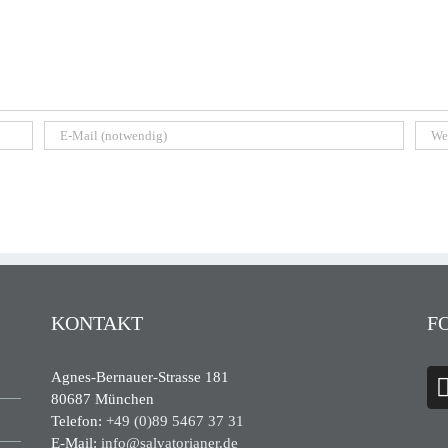
KONTAKT
F
Agnes-Bernauer-Strasse 181
80687 München
Telefon:
+49 (0)89 5467 37 31
E-Mail:
info@salvatorianer.de