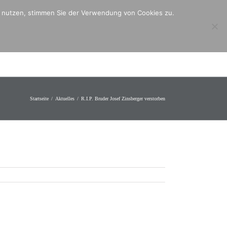
er nutzen, stimmen Sie der Verwendung von Cookies zu.
ntakt
Mitmachen
Angebote
Startseite
Aktuelles
R.I.P. Bruder Josef Zinsberger verstorben