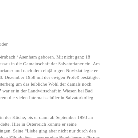
uder.
Birnbach / Asenham geboren. Mit nicht ganz 18
assau in die Gemeinschaft der Salvatorianer ein. Am
ianer und nach dem einjährigen Noviziat legte er
8. Dezember 1958 mit der ewigen Profeß bestätigte.
sterberg um das leibliche Wohl der damals noch
 war er in der Landwirtschaft in Wiesen bei Bad
rem die vielen Internatsschüler in Salvatorkolleg
in der Küche, bis er dann ab September 1993 an
lte. Hier in Österreich konnte er seine
ngen. Seine “Liebe ging aber nicht nur durch den
hen Fähigkeiten – war er eine Bereicherung für uns