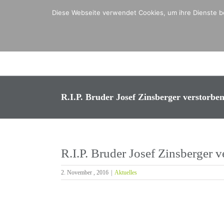
Zum
Diese Webseite verwendet Cookies, um ihre Dienste be
Inhalt
springen
R.I.P. Bruder Josef Zinsberger verstorbe
R.I.P. Bruder Josef Zinsberger v
2. November , 2016
|
Aktuelles