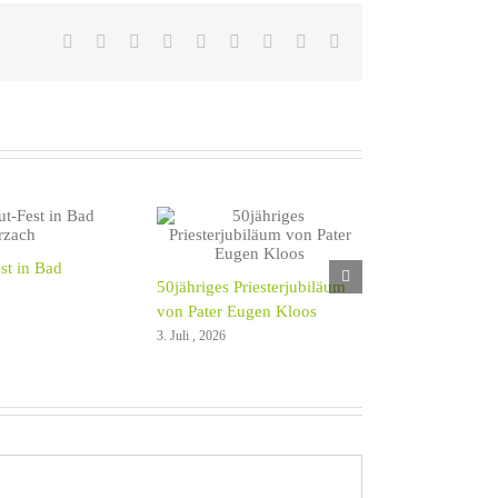
Facebook
X
Reddit
LinkedIn
WhatsApp
Tumblr
Pinterest
Vk
E-
Mail
est in Bad
50jähriges Priesterjubiläum
von Pater Eugen Kloos
3. Juli , 2026