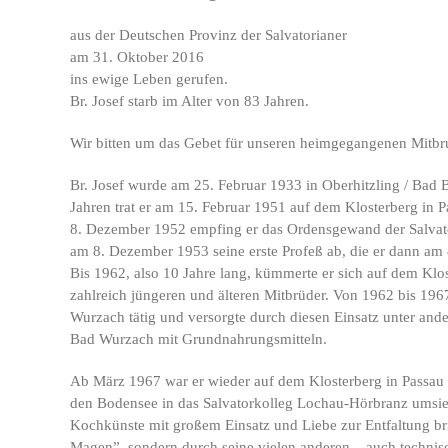
aus der Deutschen Provinz der Salvatorianer
am 31. Oktober 2016
ins ewige Leben gerufen.
Br. Josef starb im Alter von 83 Jahren.
Wir bitten um das Gebet für unseren heimgegangenen Mitbr
Br. Josef wurde am 25. Februar 1933 in Oberhitzling / Bad 
Jahren trat er am 15. Februar 1951 auf dem Klosterberg in P
8. Dezember 1952 empfing er das Ordensgewand der Salvator
am 8. Dezember 1953 seine erste Profeß ab, die er dann am 
Bis 1962, also 10 Jahre lang, kümmerte er sich auf dem Klo
zahlreich jüngeren und älteren Mitbrüder. Von 1962 bis 1967
Wurzach tätig und versorgte durch diesen Einsatz unter ande
Bad Wurzach mit Grundnahrungsmitteln.
Ab März 1967 war er wieder auf dem Klosterberg in Passau 
den Bodensee in das Salvatorkolleg Lochau-Hörbranz umsiede
Kochkünste mit großem Einsatz und Liebe zur Entfaltung bri
Magen”, sondern durch seine vielen anderen – auch technisc