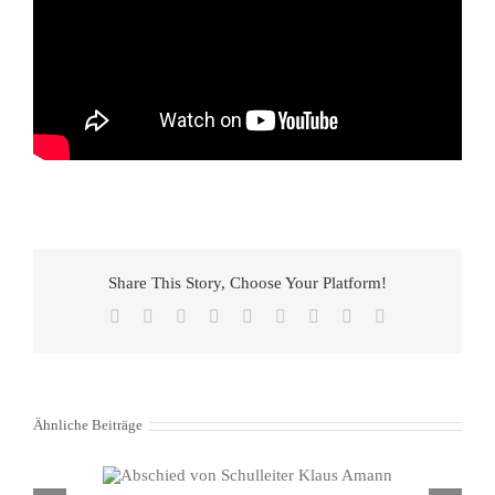
Share This Story, Choose Your Platform!
Facebook
X
Reddit
LinkedIn
WhatsApp
Tumblr
Pinterest
Vk
E-
Mail
Ähnliche Beiträge