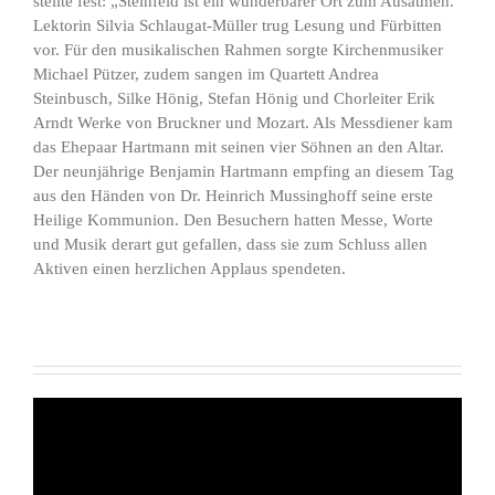
stellte fest: „Steinfeld ist ein wunderbarer Ort zum Ausatmen.“
Lektorin Silvia Schlaugat-Müller trug Lesung und Fürbitten
vor. Für den musikalischen Rahmen sorgte Kirchenmusiker
Michael Pützer, zudem sangen im Quartett Andrea
Steinbusch, Silke Hönig, Stefan Hönig und Chorleiter Erik
Arndt Werke von Bruckner und Mozart. Als Messdiener kam
das Ehepaar Hartmann mit seinen vier Söhnen an den Altar.
Der neunjährige Benjamin Hartmann empfing an diesem Tag
aus den Händen von Dr. Heinrich Mussinghoff seine erste
Heilige Kommunion. Den Besuchern hatten Messe, Worte
und Musik derart gut gefallen, dass sie zum Schluss allen
Aktiven einen herzlichen Applaus spendeten.