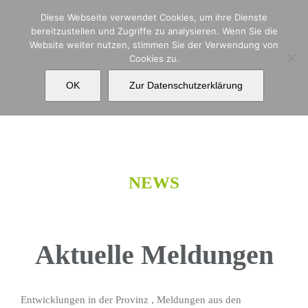
Zum
Diese Webseite verwendet Cookies, um ihre Dienste
Inhalt
bereitzustellen und Zugriffe zu analysieren. Wenn Sie die
springen
Website weiter nutzen, stimmen Sie der Verwendung von
Cookies zu.
Home
OK
Zur Datenschutzerklärung
NEWS
Aktuelle Meldungen
Entwicklungen in der Provinz , Meldungen aus den