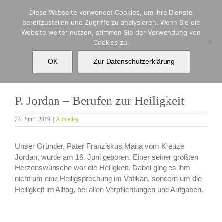
Zum
Diese Webseite verwendet Cookies, um ihre Dienste
Inhalt
bereitzustellen und Zugriffe zu analysieren. Wenn Sie die
springen
Website weiter nutzen, stimmen Sie der Verwendung von
Cookies zu.
P. Jordan – Berufen zur Heiligkeit
OK
Zur Datenschutzerklärung
P. Jordan – Berufen zur Heiligkeit
24. Juni , 2019
|
Aktuelles
Unser Gründer, Pater Franziskus Maria vom Kreuze
Jordan, wurde am 16. Juni geboren. Einer seiner größten
Herzenswünsche war die Heiligkeit. Dabei ging es ihm
nicht um eine Heiligsprechung im Vatikan, sondern um die
Heiligkeit im Alltag, bei allen Verpflichtungen und Aufgaben.