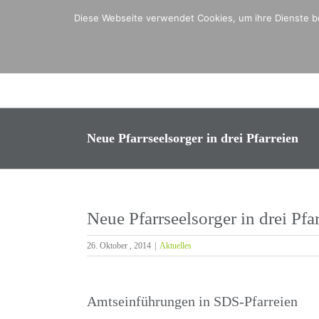
Zum
Diese Webseite verwendet Cookies, um ihre Dienste be
Inhalt
springen
Neue Pfarrseelsorger in drei Pfarreien
Neue Pfarrseelsorger in drei Pfa
26. Oktober , 2014
|
Aktuelles
Amtseinführungen in SDS-Pfarreien