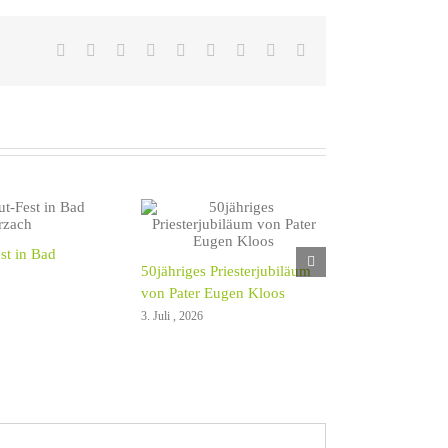
Facebook
X
Reddit
LinkedIn
WhatsApp
Tumblr
Pinterest
Vk
E-
Mail
est in Bad
50jähriges Priesterjubiläum
von Pater Eugen Kloos
3. Juli , 2026