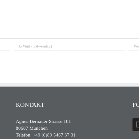
KONTAKT
F
Agnes-Bernauer-Strasse 181
80687 München
Telefon:
+49 (0)89 5467 37 31