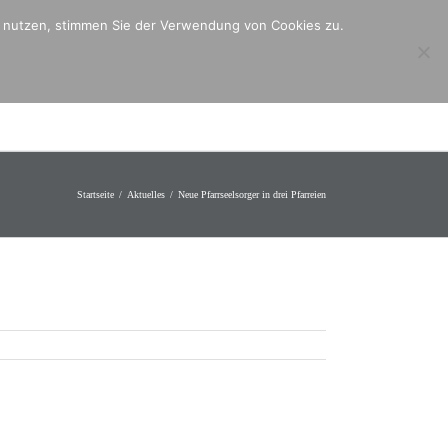
er nutzen, stimmen Sie der Verwendung von Cookies zu.
ntakt
Mitmachen
Angebote
Startseite
Aktuelles
Neue Pfarrseelsorger in drei Pfarreien