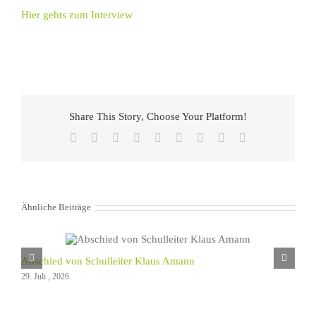
Hier gehts zum Interview
Share This Story, Choose Your Platform!
Facebook
X
Reddit
LinkedIn
WhatsApp
Tumblr
Pinterest
Vk
E-
Mail
Ähnliche Beiträge
Abschied von Schulleiter Klaus Amann
29. Juli , 2026