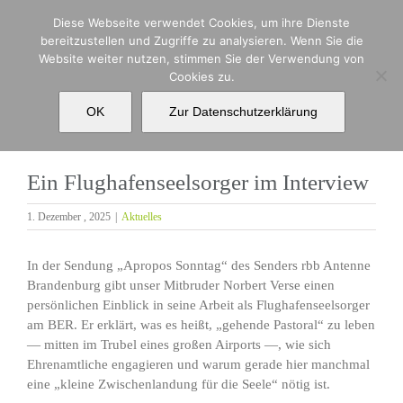
Zum
Diese Webseite verwendet Cookies, um ihre Dienste
Inhalt
bereitzustellen und Zugriffe zu analysieren. Wenn Sie die
springen
Website weiter nutzen, stimmen Sie der Verwendung von
Cookies zu.
Ein Flughafenseelsorger im Interview
OK
Zur Datenschutzerklärung
Ein Flughafenseelsorger im Interview
1. Dezember , 2025
|
Aktuelles
In der Sendung „Apropos Sonntag“ des Senders rbb Antenne
Brandenburg gibt unser Mitbruder Norbert Verse einen
persönlichen Einblick in seine Arbeit als Flughafenseelsorger
am BER. Er erklärt, was es heißt, „gehende Pastoral“ zu leben
— mitten im Trubel eines großen Airports —, wie sich
Ehrenamtliche engagieren und warum gerade hier manchmal
eine „kleine Zwischenlandung für die Seele“ nötig ist.