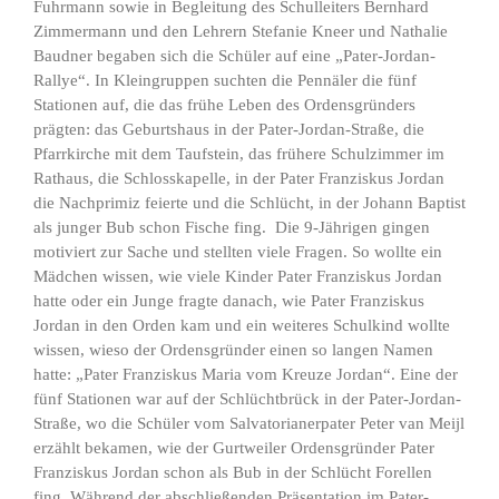
Fuhrmann sowie in Begleitung des Schulleiters Bernhard
Zimmermann und den Lehrern Stefanie Kneer und Nathalie
Baudner begaben sich die Schüler auf eine „Pater-Jordan-
Rallye“. In Kleingruppen suchten die Pennäler die fünf
Stationen auf, die das frühe Leben des Ordensgründers
prägten: das Geburtshaus in der Pater-Jordan-Straße, die
Pfarrkirche mit dem Taufstein, das frühere Schulzimmer im
Rathaus, die Schlosskapelle, in der Pater Franziskus Jordan
die Nachprimiz feierte und die Schlücht, in der Johann Baptist
als junger Bub schon Fische fing. Die 9-Jährigen gingen
motiviert zur Sache und stellten viele Fragen. So wollte ein
Mädchen wissen, wie viele Kinder Pater Franziskus Jordan
hatte oder ein Junge fragte danach, wie Pater Franziskus
Jordan in den Orden kam und ein weiteres Schulkind wollte
wissen, wieso der Ordensgründer einen so langen Namen
hatte: „Pater Franziskus Maria vom Kreuze Jordan“. Eine der
fünf Stationen war auf der Schlüchtbrück in der Pater-Jordan-
Straße, wo die Schüler vom Salvatorianerpater Peter van Meijl
erzählt bekamen, wie der Gurtweiler Ordensgründer Pater
Franziskus Jordan schon als Bub in der Schlücht Forellen
fing. Während der abschließenden Präsentation im Pater-