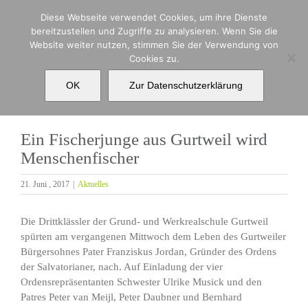
Zum
Diese Webseite verwendet Cookies, um ihre Dienste
Inhalt
bereitzustellen und Zugriffe zu analysieren. Wenn Sie die
springen
Website weiter nutzen, stimmen Sie der Verwendung von
Ein Fischerjunge aus Gurtweil wird
Cookies zu.
Menschenfischer
OK
Zur Datenschutzerklärung
Ein Fischerjunge aus Gurtweil wird
Menschenfischer
21. Juni , 2017
|
Aktuelles
Die Drittklässler der Grund- und Werkrealschule Gurtweil
spürten am vergangenen Mittwoch dem Leben des Gurtweiler
Bürgersohnes Pater Franziskus Jordan, Gründer des Ordens
der Salvatorianer, nach. Auf Einladung der vier
Ordensrepräsentanten Schwester Ulrike Musick und den
Patres Peter van Meijl, Peter Daubner und Bernhard