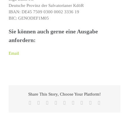
Deutsche Provinz der Salvatorianer KdöR
IBAN: DE45 7509 0300 0002 3336 19
BIC: GENODEF1M05
Sie können auch gerne eine Ausgabe
anfordern:
Email
Share This Story, Choose Your Platform!
Facebook
X
Reddit
LinkedIn
WhatsApp
Tumblr
Pinterest
Vk
E-
Mail