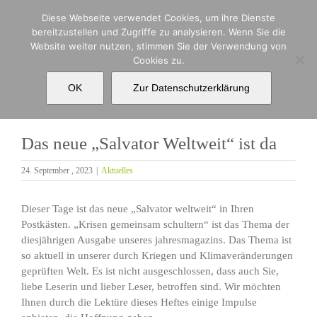
Zum
Diese Webseite verwendet Cookies, um ihre Dienste
Inhalt
bereitzustellen und Zugriffe zu analysieren. Wenn Sie die
springen
Website weiter nutzen, stimmen Sie der Verwendung von
Cookies zu.
Das neue „Salvator Weltweit“ ist da
OK
Zur Datenschutzerklärung
Das neue „Salvator Weltweit“ ist da
24. September , 2023
|
Aktuelles
Dieser Tage ist das neue „Salvator weltweit“ in Ihren
Postkästen. „Krisen gemeinsam schultern“ ist das Thema der
diesjährigen Ausgabe unseres jahresmagazins. Das Thema ist
so aktuell in unserer durch Kriegen und Klimaveränderungen
geprüften Welt. Es ist nicht ausgeschlossen, dass auch Sie,
liebe Leserin und lieber Leser, betroffen sind. Wir möchten
Ihnen durch die Lektüre dieses Heftes einige Impulse