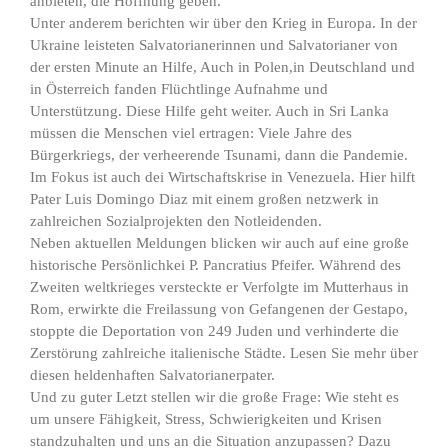
anbieten, die Hoffnung geben.
Unter anderem berichten wir über den Krieg in Europa. In der
Ukraine leisteten Salvatorianerinnen und Salvatorianer von
der ersten Minute an Hilfe, Auch in Polen,in Deutschland und
in Österreich fanden Flüchtlinge Aufnahme und
Unterstützung. Diese Hilfe geht weiter. Auch in Sri Lanka
müssen die Menschen viel ertragen: Viele Jahre des
Bürgerkriegs, der verheerende Tsunami, dann die Pandemie.
Im Fokus ist auch dei Wirtschaftskrise in Venezuela. Hier hilft
Pater Luis Domingo Diaz mit einem großen netzwerk in
zahlreichen Sozialprojekten den Notleidenden.
Neben aktuellen Meldungen blicken wir auch auf eine große
historische Persönlichkei P. Pancratius Pfeifer. Während des
Zweiten weltkrieges versteckte er Verfolgte im Mutterhaus in
Rom, erwirkte die Freilassung von Gefangenen der Gestapo,
stoppte die Deportation von 249 Juden und verhinderte die
Zerstörung zahlreiche italienische Städte. Lesen Sie mehr über
diesen heldenhaften Salvatorianerpater.
Und zu guter Letzt stellen wir die große Frage: Wie steht es
um unsere Fähigkeit, Stress, Schwierigkeiten und Krisen
standzuhalten und uns an die Situation anzupassen? Dazu