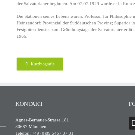
der Salvatorianer beginnen. Am 07.07.1929 wurde er in Rom z
Die Stationen seines Lebens waren: Professor für Philosophie 
Heinzendorf; Provinzial der Süddeutschen Provinz; Superior 
Festgottesdienstes zum Gründungstags der Salvatorianer erlitt
1966.
Kurzbiografie
KONTAKT
F
Agnes-Bernauer-Strasse 181
80687 München
Telefon:
+49 (0)89 5467 37 31