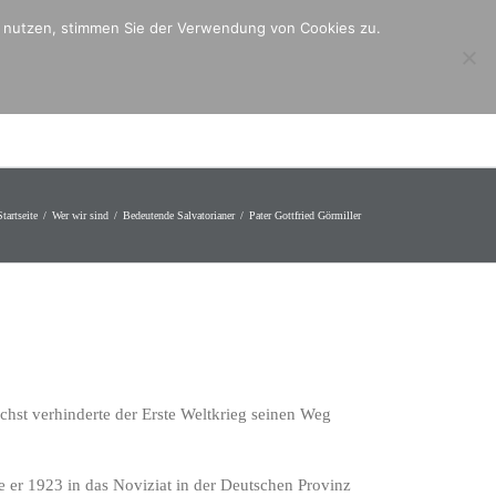
er nutzen, stimmen Sie der Verwendung von Cookies zu.
ntakt
Mitmachen
Angebote
Startseite
Wer wir sind
Bedeutende Salvatorianer
Pater Gottfried Görmiller
ächst verhinderte der Erste Weltkrieg seinen Weg
 er 1923 in das Noviziat in der Deutschen Provinz