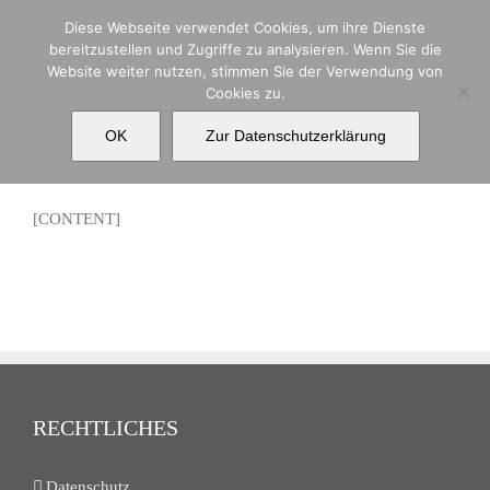
Zum
Diese Webseite verwendet Cookies, um ihre Dienste
Inhalt
bereitzustellen und Zugriffe zu analysieren. Wenn Sie die
springen
Website weiter nutzen, stimmen Sie der Verwendung von
Cookies zu.
Taxonomy template
OK
Zur Datenschutzerklärung
[CONTENT]
RECHTLICHES
Datenschutz