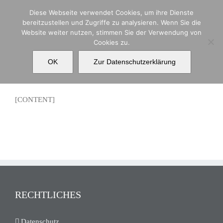
Zum
Diese Webseite verwendet Cookies, um ihre Dienste
Inhalt
bereitzustellen und Zugriffe zu analysieren. Wenn Sie die
springen
Website weiter nutzen, stimmen Sie der Verwendung von
Cookies zu.
Events template
OK
Zur Datenschutzerklärung
[CONTENT]
RECHTLICHES
Datenschutz