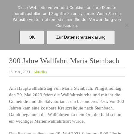
Zum
Diese Webseite verwendet Cookies, um ihre Dienste
Inhalt
bereitzustellen und Zugriffe zu analysieren. Wenn Sie die
springen
Website weiter nutzen, stimmen Sie der Verwendung von
Cookies zu.
300 Jahre Wallfahrt Maria Steinbach
OK
Zur Datenschutzerklärung
300 Jahre Wallfahrt Maria Steinbach
15. Mai , 2023
|
Aktuelles
Am Hauptwallfahrtstag von Maria Steinbach, Pfingstmontag,
den 29. Mai 2023 feiert die Wallfahrtskirche und mit ihr die
Gemeinde und die Salvatorianer ein besonderes Fest: Vor 300
Jahren kam eine kostbare Kreuzreliquie nach Steinbach.
Damit begannen die Wallfahrten zu dem Ort, der bald schon
ein wichtiger Marienwallfahrtsort wurde.
Den Festgottesdienst am 29. Mai 2023 feiert um 9.00 Uhr in