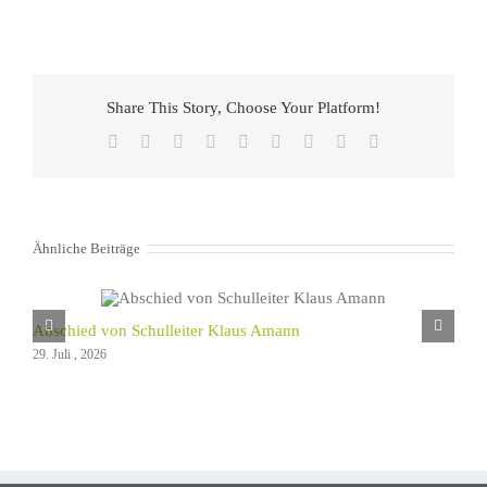
Share This Story, Choose Your Platform!
Facebook
X
Reddit
LinkedIn
WhatsApp
Tumblr
Pinterest
Vk
E-
Mail
Ähnliche Beiträge
Abschied von Schulleiter Klaus Amann
29. Juli , 2026